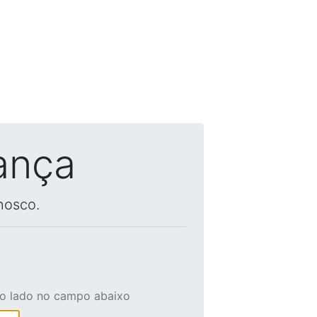
ança
nosco.
ao lado no campo abaixo