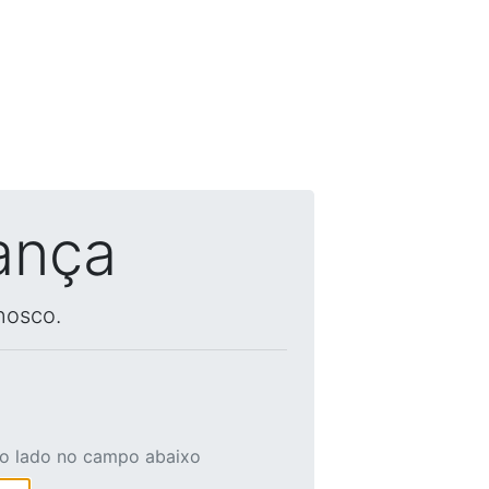
ança
nosco.
ao lado no campo abaixo