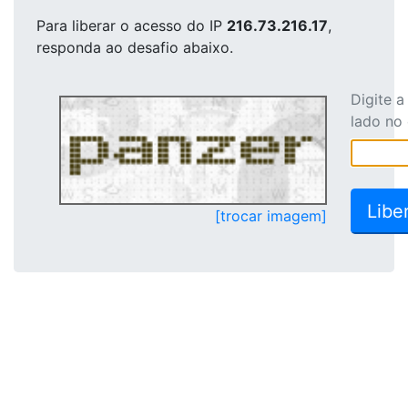
Para liberar o acesso
do IP
216.73.216.17
,
responda ao desafio abaixo.
Digite 
lado no
[trocar imagem]