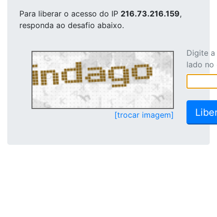
Para liberar o acesso
do IP
216.73.216.159
,
responda ao desafio abaixo.
Digite 
lado no
[trocar imagem]