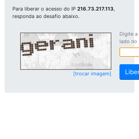
Para liberar o acesso
do IP
216.73.217.113
,
responda ao desafio abaixo.
Digite 
lado no
[trocar imagem]