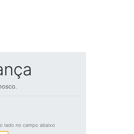
ança
nosco.
ao lado no campo abaixo