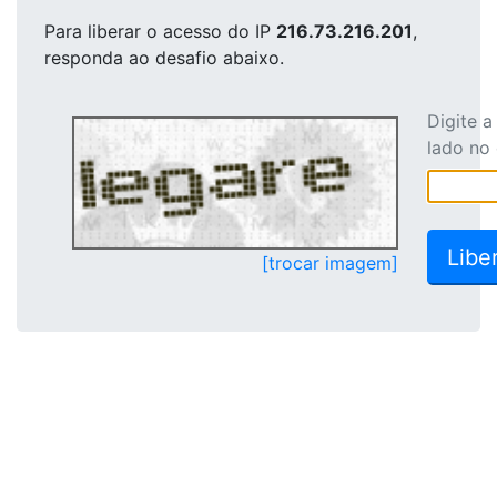
Para liberar o acesso
do IP
216.73.216.201
,
responda ao desafio abaixo.
Digite 
lado no
[trocar imagem]