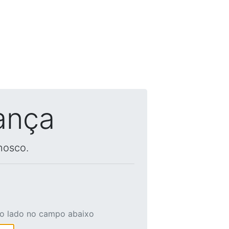
ança
nosco.
ao lado no campo abaixo