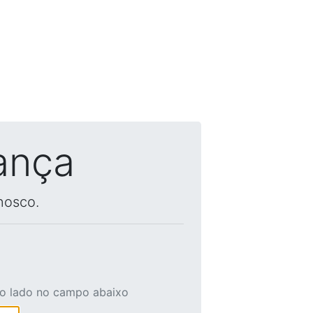
ança
nosco.
ao lado no campo abaixo