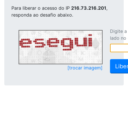
Para liberar o acesso
do IP
216.73.216.201
,
responda ao desafio abaixo.
Digite 
lado no
[trocar imagem]