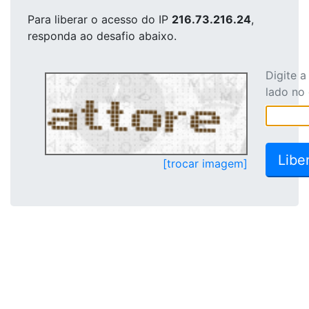
Para liberar o acesso
do IP
216.73.216.24
,
responda ao desafio abaixo.
Digite 
lado no
[trocar imagem]