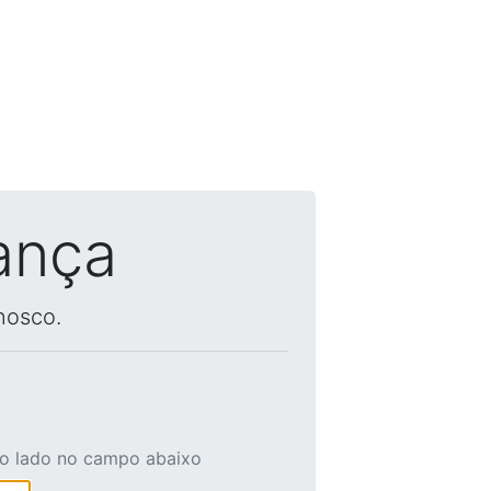
ança
nosco.
ao lado no campo abaixo