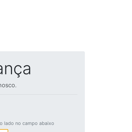
ança
nosco.
ao lado no campo abaixo