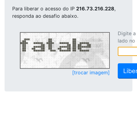
Para liberar o acesso
do IP
216.73.216.228
,
responda ao desafio abaixo.
Digite 
lado no
[trocar imagem]