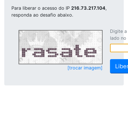
Para liberar o acesso
do IP
216.73.217.104
,
responda ao desafio abaixo.
Digite 
lado no
[trocar imagem]