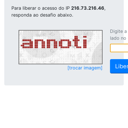
Para liberar o acesso
do IP
216.73.216.46
,
responda ao desafio abaixo.
Digite 
lado no
[trocar imagem]