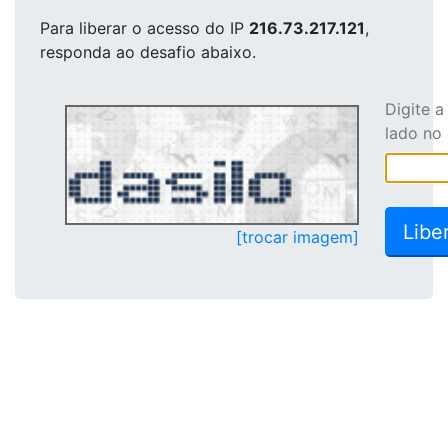
Para liberar o acesso
do IP
216.73.217.121
,
responda ao desafio abaixo.
Digite 
lado no
[trocar imagem]