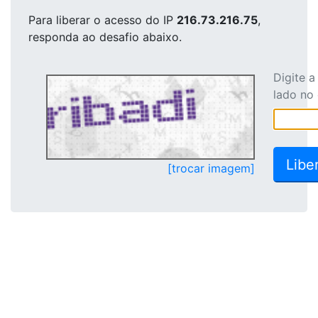
Para liberar o acesso
do IP
216.73.216.75
,
responda ao desafio abaixo.
Digite 
lado no
[trocar imagem]