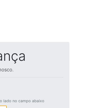
ança
nosco.
ao lado no campo abaixo