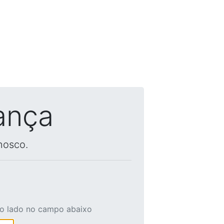
ança
nosco.
ao lado no campo abaixo