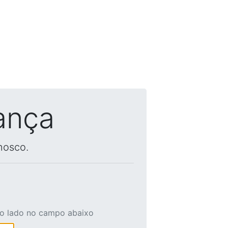
ança
nosco.
ao lado no campo abaixo