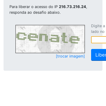
Para liberar o acesso
do IP
216.73.216.24
,
responda ao desafio abaixo.
Digite 
lado no
[trocar imagem]