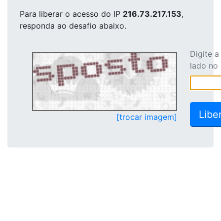
Para liberar o acesso
do IP
216.73.217.153
,
responda ao desafio abaixo.
Digite 
lado no
[trocar imagem]