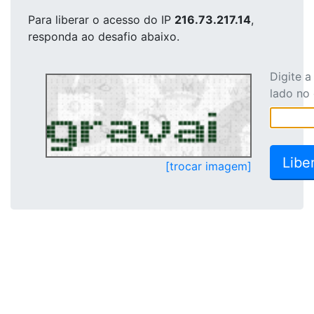
Para liberar o acesso
do IP
216.73.217.14
,
responda ao desafio abaixo.
Digite 
lado no
[trocar imagem]