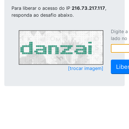
Para liberar o acesso
do IP
216.73.217.117
,
responda ao desafio abaixo.
Digite 
lado no
[trocar imagem]