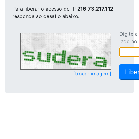
Para liberar o acesso
do IP
216.73.217.112
,
responda ao desafio abaixo.
Digite 
lado no
[trocar imagem]