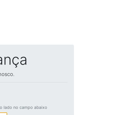
ança
nosco.
ao lado no campo abaixo