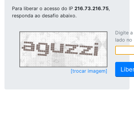
Para liberar o acesso
do IP
216.73.216.75
,
responda ao desafio abaixo.
Digite 
lado no
[trocar imagem]